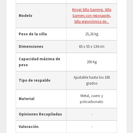
Kirogi Silla Gaming, Silla
Modelo
Gamers con reposapiés,
Silla ergonómica de...
Peso de la silla
25,26 kg
Dimensiones
‎65 x 55 x 134 cm
Capacidad máxima de
200 kg
peso
Ajustable hasta los 180
Tipo de respaldo
grados
Metal, cuero y
Material
policarbonato
Opiniones Recopiladas
-
Valoración
-