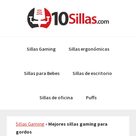
Skip
Skip
to
to
primary
main
navigation
content
Sillas Gaming
Sillas ergonómicas
Sillas para Bebes
Sillas de escritorio
Sillas de oficina
Puffs
Sillas Gaming
»
Mejores sillas gaming para
gordos