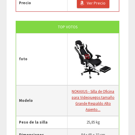
Precio
Ver Precio
TOP VOTOS
foto
NOKAXUS - Silla de Oficina
para Videojuegos tamaño
Modelo
Grande Respaldo Alto
Asiento...
Peso de la silla
25,85 kg
Dimensiones
‎84 x 65 x 32 cm