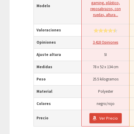
gaming, plástico,
Modelo
reposabrazos, con
ruedas, altura...
Valoraciones
Opiniones
3.418 Opiniones
Ajuste altura
SI
Medidas
78 x 52 x 134 cm
Peso
25.5 kilogramos
Material
Polyester
Colores
negro/rojo
Precio
Ver Precio