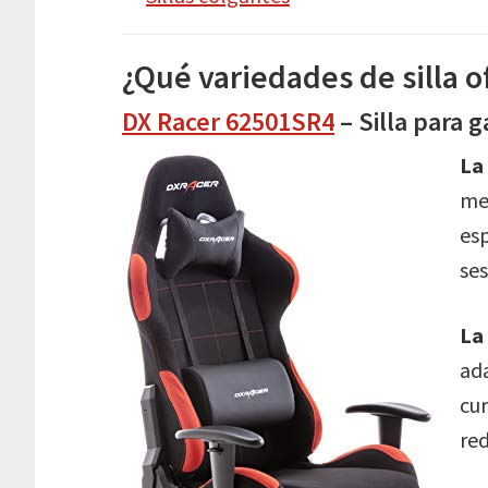
¿Qué variedades de silla 
DX Racer 62501SR4
– Silla para
La
mer
es
ses
La
ad
cur
red