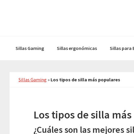
Skip
Skip
to
to
primary
main
navigation
content
Sillas Gaming
Sillas ergonómicas
Sillas para
Sillas Gaming
»
Los tipos de silla más populares
Los tipos de silla má
¿Cuáles son las mejores sil