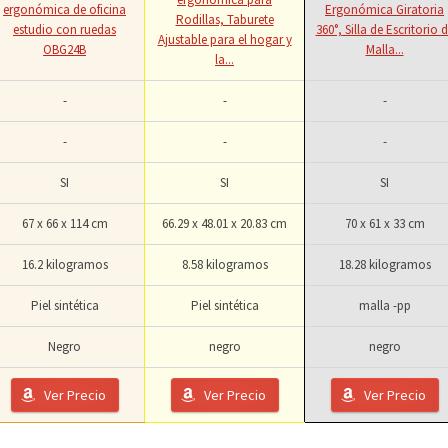
ergonómica de oficina
Ergonómica Giratoria
Rodillas, Taburete
estudio con ruedas
360°, Silla de Escritorio 
Ajustable para el hogar y
OBG24B
Malla...
la...
-
-
-
-
-
-
SI
SI
SI
67 x 66 x 114 cm
66.29 x 48.01 x 20.83 cm
70 x 61 x 33 cm
16.2 kilogramos
8.58 kilogramos
18.28 kilogramos
Piel sintética
Piel sintética
malla -pp
Negro
negro
negro
Ver Precio
Ver Precio
Ver Precio