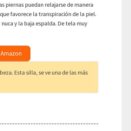
las piernas puedan relajarse de manera
ue favorece la transpiración de la piel.
 nuca y la baja espalda. De tela muy
n Amazon
beza. Esta silla, se ve una de las más