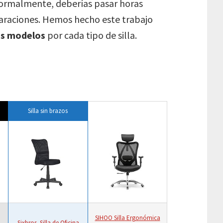
Normalmente, deberías pasar horas
raciones. Hemos hecho este trabajo
es modelos
por cada tipo de silla.
Silla sin brazos
SIHOO Silla Ergonómica
Sixbros. Silla de Oficina