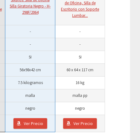
de Oficina, Silla de
Silla Giratoria Negro - H-
de
Escritorio con Soporte
298F/2064
Lumbar...
-
-
-
-
SI
SI
56x98x42 cm
60 x 64 x 117 cm
7.5 kilogramos
16 kg
malla
malla pp
negro
negro
Ver Precio
Ver Precio