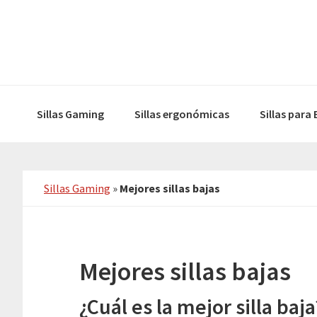
Skip
Skip
to
to
primary
main
navigation
content
Sillas Gaming
Sillas ergonómicas
Sillas para
Sillas Gaming
»
Mejores sillas bajas
Mejores sillas bajas
¿Cuál es la mejor silla baja