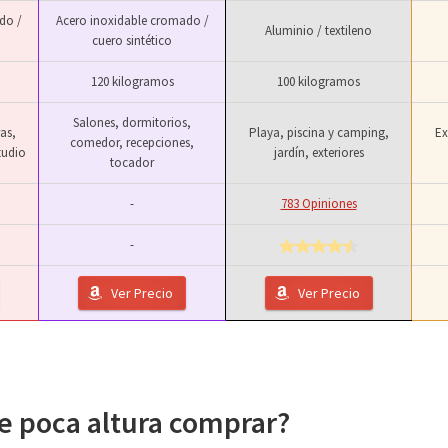
do /
Acero inoxidable cromado /
Aluminio / textileno
cuero sintético
120 kilogramos
100 kilogramos
Salones, dormitorios,
as,
Playa, piscina y camping,
Ex
comedor, recepciones,
tudio
jardín, exteriores
tocador
-
783 Opiniones
-
Ver Precio
Ver Precio
e poca altura comprar?