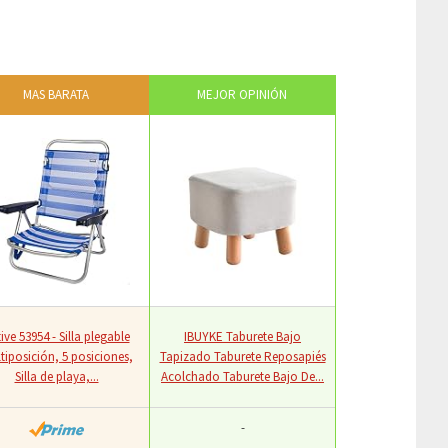
MAS BARATA
MEJOR OPINIÓN
ive 53954 - Silla plegable
IBUYKE Taburete Bajo
tiposición, 5 posiciones,
Tapizado Taburete Reposapiés
Silla de playa,...
Acolchado Taburete Bajo De...
-