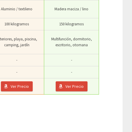
Aluminio / textileno
Madera maciza / lino
100 kilogramos
150 kilogramos
teriores, playa, piscina,
Multifunción, dormitorio,
camping, jardín
escritorio, otomana
-
-
-
-
Ver Precio
Ver Precio