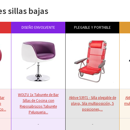
 sillas bajas
DISEÑO ENVOLVENTE
PLEGABLE Y PORTABLE
WOLTU 1x Taburete de Bar
Bar
Aktive 53971 - Silla plegable de
Akt
Sillas de Cocina con
o
playa, Sila multiposición, 5
mul
Reposabrazos Taburete
o...
posiciones,...
Peluqueria...
-
-