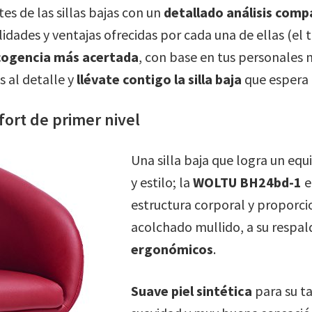
s de las sillas bajas con un
detallado análisis comp
alidades y ventajas ofrecidas por cada una de ellas (el 
cogencia más acertada
, con base en tus personales 
s al detalle y
llévate contigo la silla baja
que espera 
fort de primer nivel
Una silla baja que logra un equi
y estilo; la
WOLTU BH24bd-1
e
estructura corporal y proporci
acolchado mullido, a su respal
ergonómicos
.
Suave piel sintética
para su ta