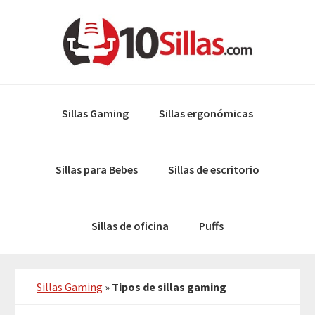
Skip
Skip
to
to
primary
main
navigation
content
Sillas Gaming
Sillas ergonómicas
Sillas para Bebes
Sillas de escritorio
Sillas de oficina
Puffs
Sillas Gaming
»
Tipos de sillas gaming