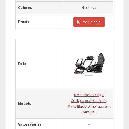
Colores
4 colores
Precio
Ver Precio
Foto
Next Level Racing F
Cockpit, Acero aleado,
Modelo
Matte Black, Dimensiones –
Fórmula...
Valoraciones
-