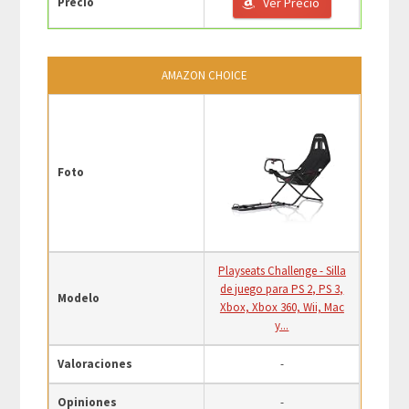
Precio
Ver Precio
AMAZON CHOICE
Foto
Playseats Challenge - Silla
de juego para PS 2, PS 3,
Modelo
Xbox, Xbox 360, Wii, Mac
y...
Valoraciones
-
Opiniones
-