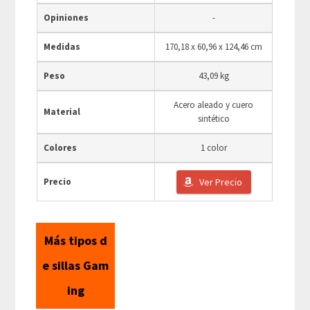
Opiniones
-
Medidas
170,18 x 60,96 x 124,46 cm
Peso
43,09 kg
Acero aleado y cuero
Material
sintético
Colores
1 color
Precio
Ver Precio
Más tipos d
e sillas Gam
ing