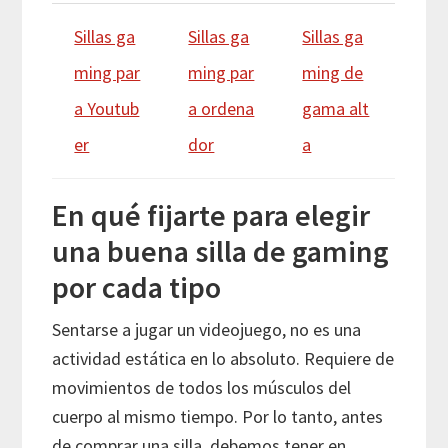
Sillas ga
Sillas ga
Sillas ga
ming par
ming par
ming de
a Youtub
a ordena
gama alt
er
dor
a
En qué fijarte para elegir
una buena silla de gaming
por cada tipo
Sentarse a jugar un videojuego, no es una
actividad estática en lo absoluto. Requiere de
movimientos de todos los músculos del
cuerpo al mismo tiempo. Por lo tanto, antes
de comprar una silla, debemos tener en