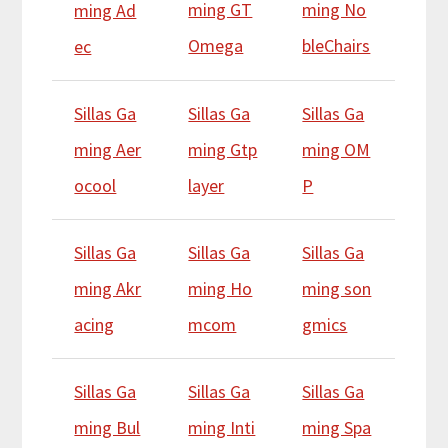
ming GT
ming No
ming Ad
Omega
bleChairs
ec
Sillas Ga
Sillas Ga
Sillas Ga
ming Aer
ming Gtp
ming OM
ocool
layer
P
Sillas Ga
Sillas Ga
Sillas Ga
ming Akr
ming Ho
ming son
acing
mcom
gmics
Sillas Ga
Sillas Ga
Sillas Ga
ming Bul
ming Inti
ming Spa