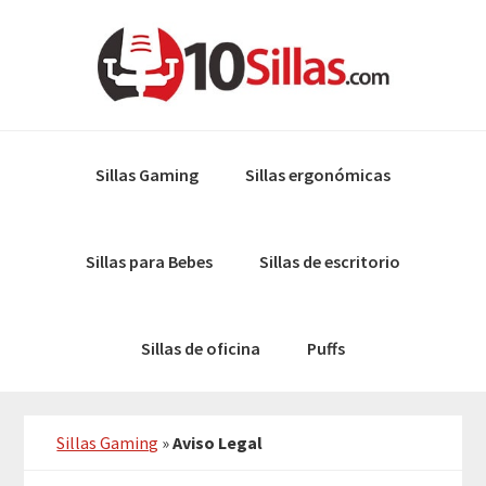
Skip
Skip
to
to
primary
main
navigation
content
Sillas Gaming
Sillas ergonómicas
Sillas para Bebes
Sillas de escritorio
Sillas de oficina
Puffs
Sillas Gaming
»
Aviso Legal