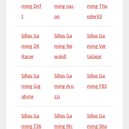
ming Drif
ming nac
ming Thu
t
on
nderX3
Sillas Ga
Sillas Ga
Sillas Ga
ming DX
ming Ne
ming Ver
Racer
wskill
taGear
Sillas Ga
Sillas Ga
Sillas Ga
ming Gig
ming Aro
ming F83
abyte
zzi
Sillas Ga
Sillas Ga
Sillas Ga
ming F36
ming Mc
ming Sha