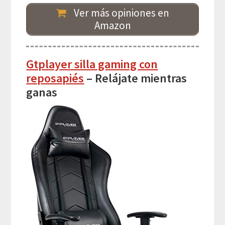
Ver más opiniones en
Amazon
Gtplayer silla gaming con
reposapiés
– Relájate mientras
ganas