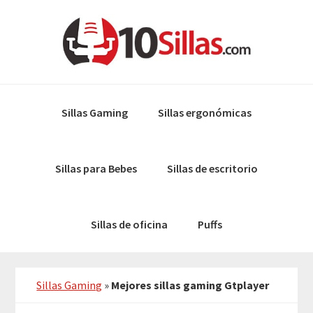
Skip
Skip
to
to
primary
main
navigation
content
Sillas Gaming
Sillas ergonómicas
Sillas para Bebes
Sillas de escritorio
Sillas de oficina
Puffs
Sillas Gaming
»
Mejores sillas gaming Gtplayer