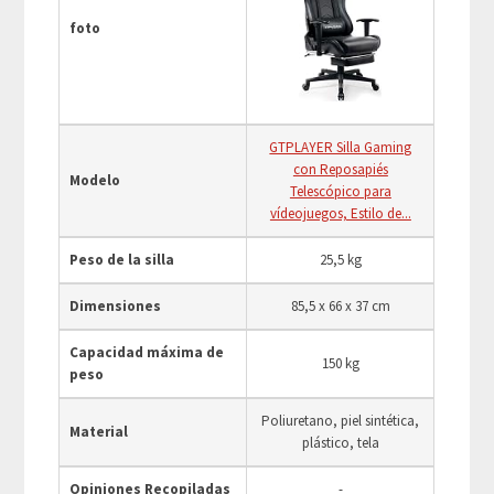
foto
GTPLAYER Silla Gaming
con Reposapiés
Modelo
Telescópico para
vídeojuegos, Estilo de...
Peso de la silla
25,5 kg
Dimensiones
85,5 x 66 x 37 cm
Capacidad máxima de
150 kg
peso
Poliuretano, piel sintética,
Material
plástico, tela
Opiniones Recopiladas
-