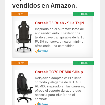
vendidos en Amazon.
TOP 1
REBAJAS
Corsair T3 Rush - Silla Tejido Poliéster de Videojuegos (Exterior de Tela Suave...
Inspirado en el automovilismo de
alto rendimiento. El exterior de
tejido suave transpirable de la T3
RUSH conserva un calor mínimo,
ofreciendo una comodidad
TOP 2
REBAJAS
Corsair TC70 REMIX Silla para Juegos (Forma Relajada, Exterior Polipiel y Tejido...
Relajación adaptable: El diseño
cómodo y elegante de la TC70
REMIX, inspirado en las carreras,
ofrece el soporte duradero que
necesita para triunfar en el
combate