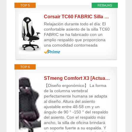
TOP 5
REBAJAS
Corsair TC60 FABRIC Silla para Juegos (Forma Relajada, Tejido Exterior Tela...
Relajación durante todo el día: El
confortable asiento de la silla TC60
FABRIC se ha fabricado con un
amplio respaldo que proporciona
una comodidad contorneada
TOP 6
STmeng Comfort X3 [Actualizado] Silla Gaming Ergonómica, Silla Escritorio con...
【Diseño ergonómico】 La forma
de la columna vertebral
perfectamente humana se adapta
al diseño. Altura del asiento
ajustable entre 48-58 cm y un
ángulo de 90 ° -150 ° del respaldo
del asiento. Con el respaldo más
ancho, la silla de oficina brindará
un soporte fuerte a su espalda. Y