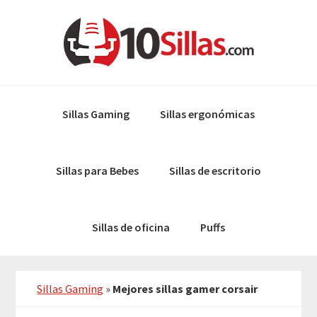
Skip
Skip
to
to
primary
main
navigation
content
Sillas Gaming
Sillas ergonómicas
Sillas para Bebes
Sillas de escritorio
Sillas de oficina
Puffs
Sillas Gaming
»
Mejores sillas gamer corsair