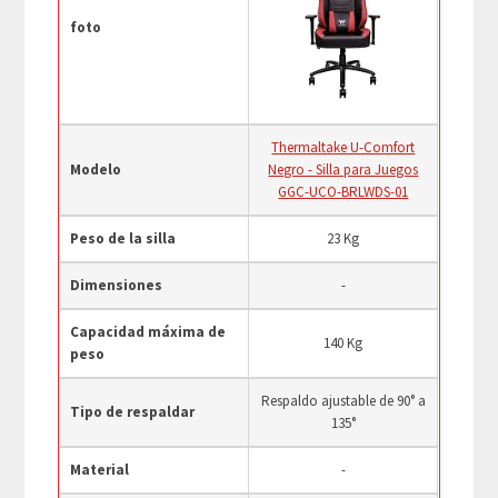
foto
Thermaltake U-Comfort
Modelo
Negro - Silla para Juegos
GGC-UCO-BRLWDS-01
Peso de la silla
23 Kg
Dimensiones
-
Capacidad máxima de
140 Kg
peso
Respaldo ajustable de 90° a
Tipo de respaldar
135°
Material
-