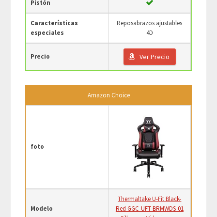
Pistón
Características
Reposabrazos ajustables
especiales
4D
Precio
Ver Precio
Amazon Choice
foto
Thermaltake U-Fit Black-
Modelo
Red GGC-UFT-BRMWDS-01