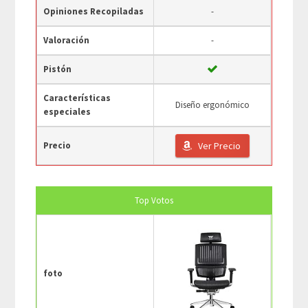
Opiniones Recopiladas
-
Valoración
-
Pistón
Características
Diseño ergonómico
especiales
Precio
Ver Precio
Top Votos
foto