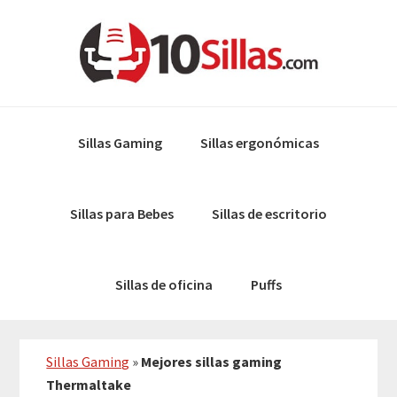
Skip
Skip
to
to
primary
main
navigation
content
Sillas Gaming
Sillas ergonómicas
Sillas para Bebes
Sillas de escritorio
Sillas de oficina
Puffs
Sillas Gaming
»
Mejores sillas gaming
Thermaltake