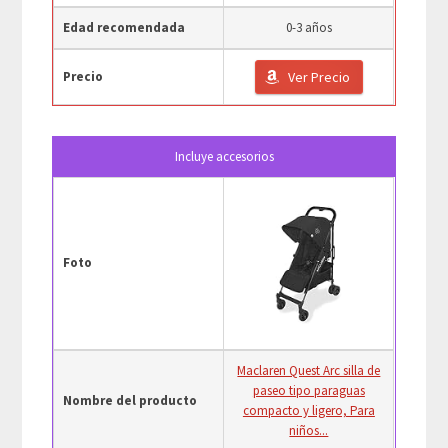
Edad recomendada
0-3 años
Precio
Ver Precio
Incluye accesorios
Foto
Maclaren Quest Arc silla de
paseo tipo paraguas
Nombre del producto
compacto y ligero, Para
niños...