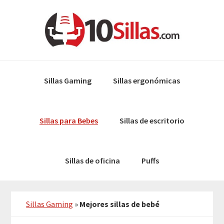
Skip
Skip
to
to
primary
main
navigation
content
Sillas Gaming
Sillas ergonómicas
Sillas para Bebes
Sillas de escritorio
Sillas de oficina
Puffs
Sillas Gaming
»
Mejores sillas de bebé