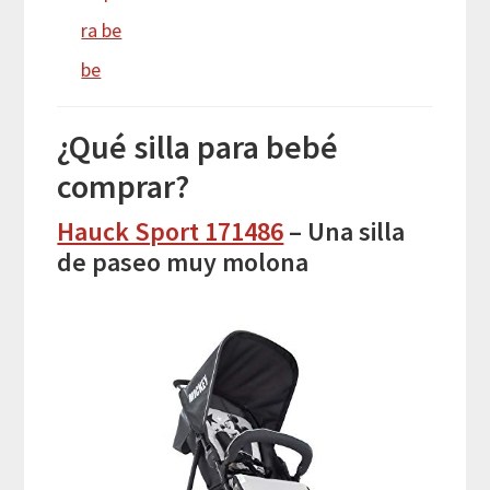
ra be
be
¿Qué silla para bebé
comprar?
Hauck Sport 171486
– Una silla
de paseo muy molona