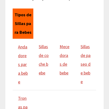
Tipos de
Sillas pa
ra Bebes
Sillas
Mece
Sillas
Anda
de co
dora
de pa
dore
che b
s de
seo d
s par
ebe
bebe
e beb
a beb
e
e
Tron
as pa