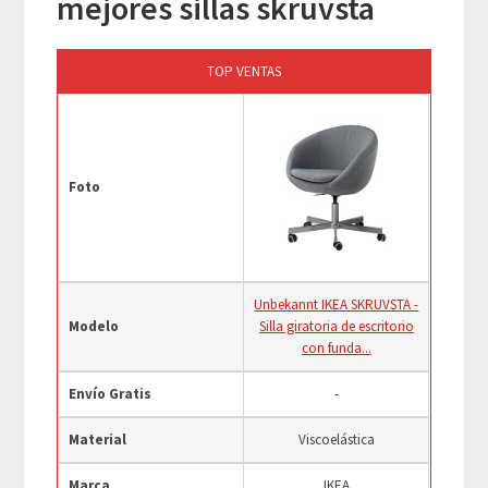
mejores sillas skruvsta
TOP VENTAS
Foto
Unbekannt IKEA SKRUVSTA -
Modelo
Silla giratoria de escritorio
con funda...
Envío Gratis
-
Material
Viscoelástica
Marca
IKEA