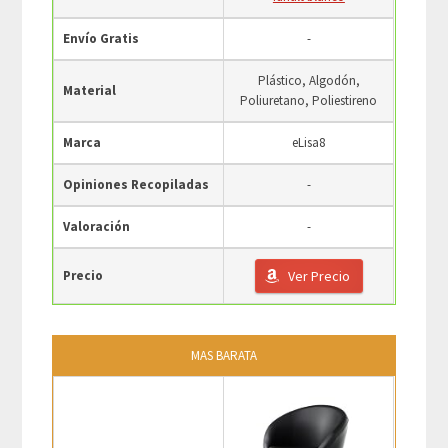
Envío Gratis
-
Plástico, Algodón,
Material
Poliuretano, Poliestireno
Marca
eLisa8
Opiniones Recopiladas
-
Valoración
-
Precio
Ver Precio
MAS BARATA