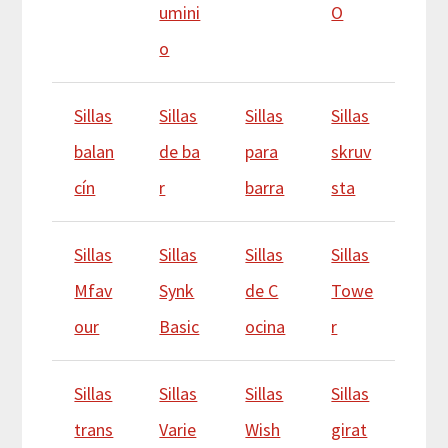
umini
O
o
Sillas
Sillas
Sillas
Sillas
balan
de ba
para
skruv
cín
r
barra
sta
Sillas
Sillas
Sillas
Sillas
Mfav
Synk
de C
Towe
our
Basic
ocina
r
Sillas
Sillas
Sillas
Sillas
trans
Varie
Wish
girat