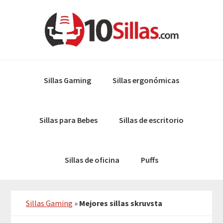
Skip
Skip
to
to
primary
main
navigation
content
Sillas Gaming
Sillas ergonómicas
Sillas para Bebes
Sillas de escritorio
Sillas de oficina
Puffs
Sillas Gaming
»
Mejores sillas skruvsta