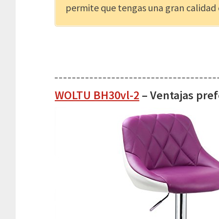
permite que tengas una gran calidad 
WOLTU BH30vl-2
– Ventajas pref