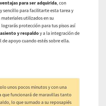
ventajas para ser adquirida
, con
 sencillo para facilitarte esta tarea y
 materiales utilizados en su
la lograrás protección para tus pisos así
 asiento y respaldo
y a la integración de
l de apoyo cuando estés sobre ella.
solo unos pocos minutos y con una
la que funcionará de maravillas tanto
paldo, lo que sumado a su reposapiés