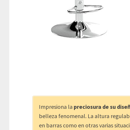
Impresiona la
preciosura de su dise
belleza fenomenal. La altura regulabl
en barras como en otras varias situac