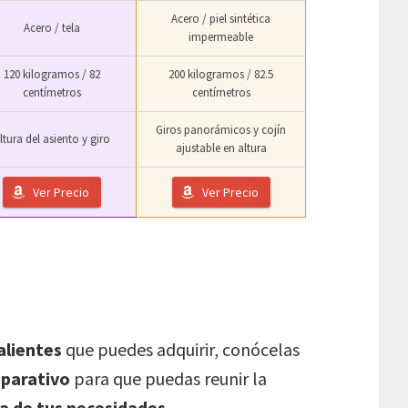
Acero / piel sintética
Acero / tela
impermeable
120 kilogramos / 82
200 kilogramos / 82.5
centímetros
centímetros
Giros panorámicos y cojín
ltura del asiento y giro
ajustable en altura
Ver Precio
Ver Precio
alientes
que puedes adquirir, conócelas
mparativo
para que puedas reunir la
na de tus necesidades
.