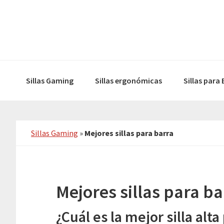
Skip
Skip
to
to
primary
main
navigation
content
Sillas Gaming
Sillas ergonómicas
Sillas para
Sillas Gaming
»
Mejores sillas para barra
Mejores sillas para ba
¿Cuál es la mejor silla alta