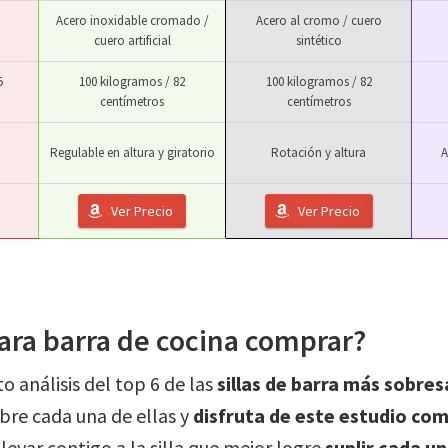
Acero inoxidable cromado /
Acero al cromo / cuero
cuero artificial
sintético
5
100 kilogramos / 82
100 kilogramos / 82
centímetros
centímetros
Regulable en altura y giratorio
Rotación y altura
A
Ver Precio
Ver Precio
ara barra de cocina comprar?
 análisis del top 6 de las
sillas de barra más sobres
bre cada una de ellas y
disfruta de este estudio co
levar contigo a la silla que mejor logre
suplir cada u