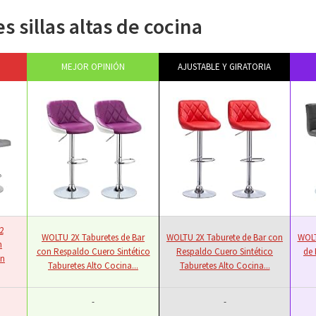
 sillas altas de cocina
MEJOR OPINIÓN
AJUSTABLE Y GIRATORIA
2
WOLTU 2X Taburetes de Bar
WOLTU 2X Taburete de Bar con
WOLT
n
con Respaldo Cuero Sintético
Respaldo Cuero Sintético
de 
en
Taburetes Alto Cocina...
Taburetes Alto Cocina...
-
-