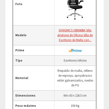
Foto
SONGMICS OBN86BK Silla
Modelo
giratoria de Oficina Silla de
Escritorio de Malla con...
Prime
Tipo
Escritorio/oficina
Respaldo de malla, relleno
de esponja, apoyabrazos
Material
están galvanizados, ruedas
de PU
Dimensiones
64 x 63 x 126.5 cm
Peso máximo
150 Kg