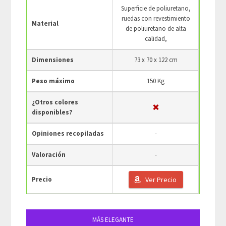
Superficie de poliuretano,
ruedas con revestimiento
Material
de poliuretano de alta
calidad,
Dimensiones
73 x 70 x 122 cm
Peso máximo
150 Kg
¿Otros colores
disponibles?
Opiniones recopiladas
-
Valoración
-
Precio
Ver Precio
MÁS ELEGANTE