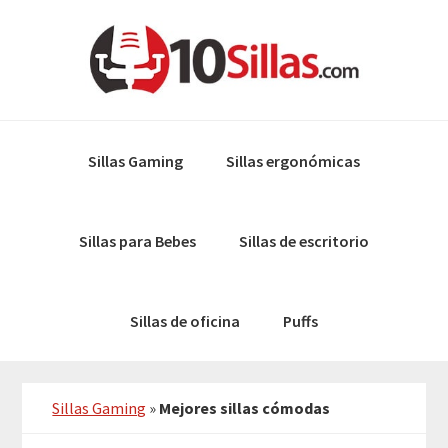
Skip
Skip
to
to
primary
main
navigation
content
Sillas Gaming
Sillas ergonómicas
Sillas para Bebes
Sillas de escritorio
Sillas de oficina
Puffs
Sillas Gaming
»
Mejores sillas cómodas