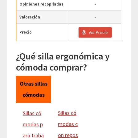
Opiniones recopiladas
-
Valoración
-
Precio
Ver Precio
¿Qué silla ergonómica y
cómoda comprar?
Otras sillas
cómodas
Sillas có
Sillas có
modas c
modas p
on repos
ara traba