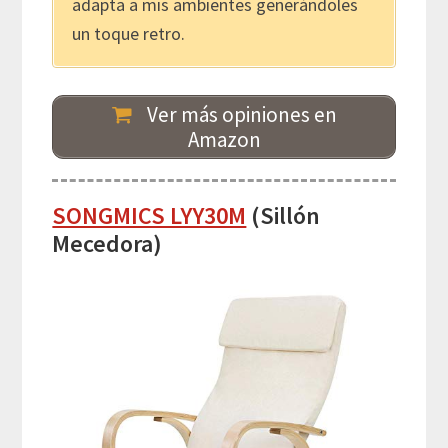
adapta a mis ambientes generándoles
un toque retro.
Ver más opiniones en
Amazon
SONGMICS LYY30M
(Sillón
Mecedora)