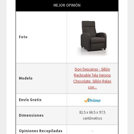
MEJOR OPINIÓN
Foto
Don Descanso - Sillón
Reclinable Tela Verona
Modelo
Chocolate, Sillón Relax
con...
Envío Gratis
81.5 x 66.5 x 97.5
Dimensiones
centímetros
Opiniones Recopiladas
-