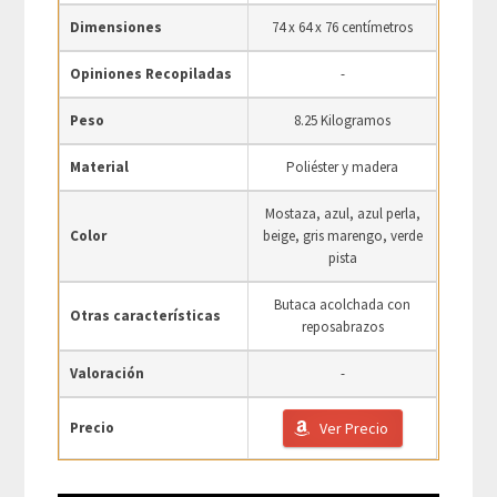
Dimensiones
74 x 64 x 76 centímetros
Opiniones Recopiladas
-
Peso
8.25 Kilogramos
Material
Poliéster y madera
Mostaza, azul, azul perla,
Color
beige, gris marengo, verde
pista
Butaca acolchada con
Otras características
reposabrazos
Valoración
-
Precio
Ver Precio