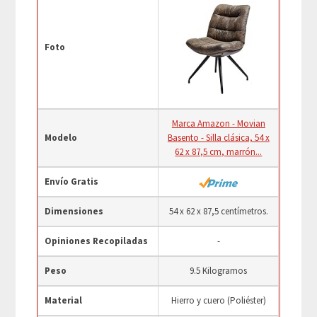
Foto
Marca Amazon - Movian
Modelo
Basento - Silla clásica, 54 x
62 x 87,5 cm, marrón...
Envío Gratis
Dimensiones
54 x 62 x 87,5 centímetros.
Opiniones Recopiladas
-
Peso
9.5 Kilogramos
Material
Hierro y cuero (Poliéster)