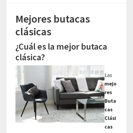
Mejores butacas
clásicas
¿Cuál es la mejor butaca
clásica?
Las
mejo
res
Buta
cas
Clási
cas