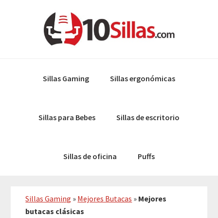
Skip
Skip
to
to
primary
main
navigation
content
Sillas Gaming
Sillas ergonómicas
Sillas para Bebes
Sillas de escritorio
Sillas de oficina
Puffs
Sillas Gaming
»
Mejores Butacas
»
Mejores
butacas clásicas