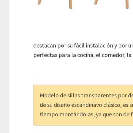
destacan por su fácil instalación y por 
perfectas para la cocina, el comedor, la 
Modelo de sillas transparentes por 
de su diseño escandinavo clásico, es 
tiempo montándolas, ya que son de f