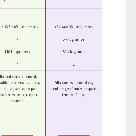
-...
-
-
5 x 36.5 x 89 centímetros
42 x 44 x 36 centímetros
-
5 kilogramos
110 kilogramos
150 kilogramos
4
1
illa fantasma de cristal,
paldo en forma ovalada,
Silla con estilo nórdico,
delo versátil apto para
asiento ergonómico, respaldo
alquier espacio, requiere
firme y sólido,
ensamble
-
-
-
-