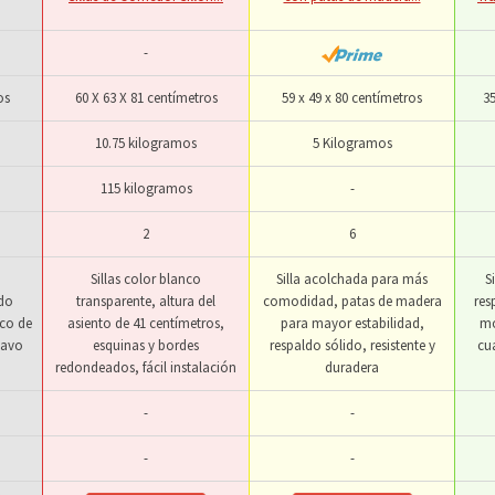
-
os
60 X 63 X 81 centímetros
59 x 49 x 80 centímetros
‎3
10.75 kilogramos
5 Kilogramos
115 kilogramos
-
2
6
Sillas color blanco
Silla acolchada para más
S
do
transparente, altura del
comodidad, patas de madera
res
ico de
asiento de 41 centímetros,
para mayor estabilidad,
mo
navo
esquinas y bordes
respaldo sólido, resistente y
cu
redondeados, fácil instalación
duradera
-
-
-
-