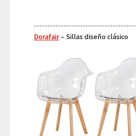
Dorafair
– Sillas diseño clásico