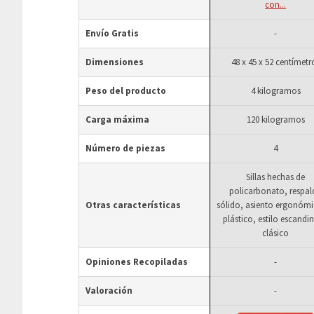
con...
Envío Gratis
-
Dimensiones
48 x 45 x 52 centímetr
Peso del producto
4 kilogramos
Carga máxima
120 kilogramos
Número de piezas
4
Sillas hechas de
policarbonato, respal
Otras características
sólido, asiento ergonóm
plástico, estilo escandi
clásico
Opiniones Recopiladas
-
Valoración
-