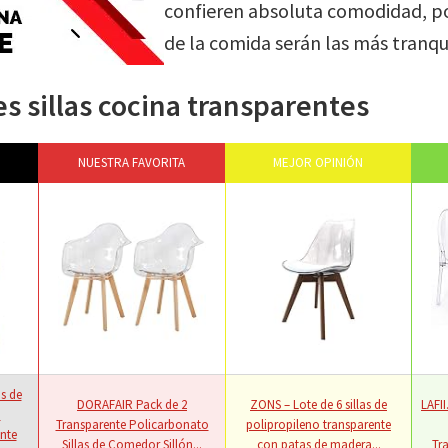
confieren absoluta comodidad, po
de la comida serán las más tranqu
s sillas cocina transparentes
NUESTRA FAVORITA
MEJOR OPINIÓN
s de
DORAFAIR Pack de 2
ZONS – Lote de 6 sillas de
LAFII
o
Transparente Policarbonato
polipropileno transparente
nte
Sillas de Comedor Sillón...
con patas de madera...
Tr