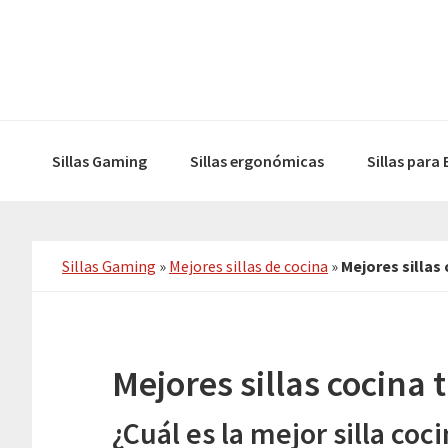
Skip
Skip
to
to
primary
main
navigation
content
Sillas Gaming
Sillas ergonómicas
Sillas para
Sillas Gaming
»
Mejores sillas de cocina
»
Mejores sillas
Mejores sillas cocina
¿Cuál es la mejor silla co