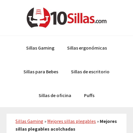
Skip
Skip
to
to
primary
main
navigation
content
Sillas Gaming
Sillas ergonómicas
Sillas para Bebes
Sillas de escritorio
Sillas de oficina
Puffs
Sillas Gaming
»
Mejores sillas plegables
»
Mejores
sillas plegables acolchadas