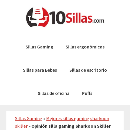
Skip
Skip
to
to
primary
main
navigation
content
Sillas Gaming
Sillas ergonómicas
Sillas para Bebes
Sillas de escritorio
Sillas de oficina
Puffs
Sillas Gaming
»
Mejores sillas gaming sharkoon
skiller
»
Opinión silla gaming Sharkoon Skiller