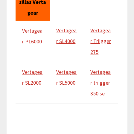
sillas Verta
gear
Vertagea
Vertagea
Vertagea
r SL4000
r Triigger
r PL6000
275
Vertagea
Vertagea
Vertagea
r SL2000
r SL5000
r triigger
350 se