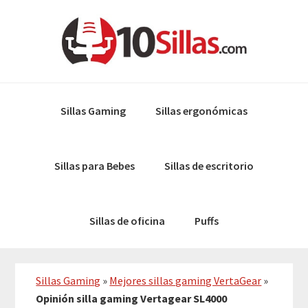
Skip
Skip
to
to
primary
main
navigation
content
Sillas Gaming
Sillas ergonómicas
Sillas para Bebes
Sillas de escritorio
Sillas de oficina
Puffs
Sillas Gaming
»
Mejores sillas gaming VertaGear
»
Opinión silla gaming Vertagear SL4000