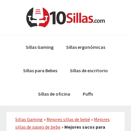
Skip
Skip
to
to
primary
main
navigation
content
Sillas Gaming
Sillas ergonómicas
Sillas para Bebes
Sillas de escritorio
Sillas de oficina
Puffs
Sillas Gaming
»
Mejores sillas de bebé
»
Mejores
sillas de paseo de bebe
»
Mejores sacos para