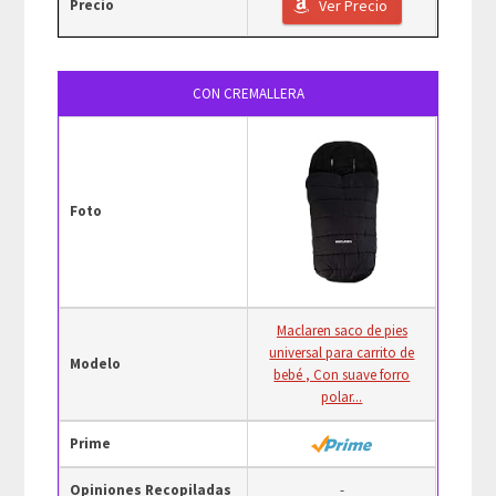
Precio
Ver Precio
CON CREMALLERA
Foto
Maclaren saco de pies
universal para carrito de
Modelo
bebé , Con suave forro
polar...
Prime
Opiniones Recopiladas
-